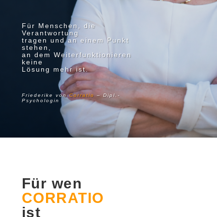
Für Menschen, die
Verantwortung
tragen und an einem Punkt
stehen,
an dem Weiterfunktionieren
keine
Lösung mehr ist.
Friederike von
Corratio
– Dipl.-
Psychologin
Für wen
CORRATIO
ist