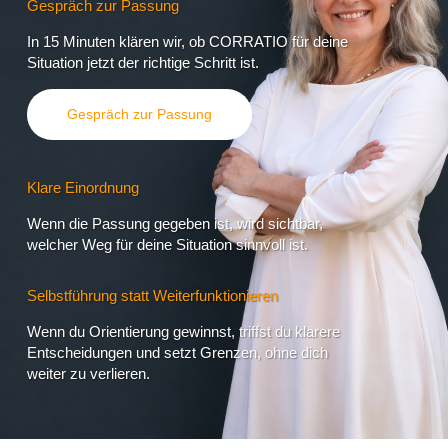
Gespräch zur Passung
In 15 Minuten klären wir, ob CORRATIO
für deine
Situation jetzt der richtige Schritt ist.
Gespräch zur Passung
Klare Einordnung
Wenn die Passung gegeben ist, wird sichtbar,
welcher Weg für deine Situation sinnvoll ist.
Selbstführung statt Weiterfunktionieren
Wenn du Orientierung gewinnst, triffst du klarere
Entscheidungen und setzt Grenzen, ohne dich
weiter zu verlieren.